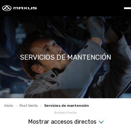
Servicios de mantención - 
Saltar al contenido principal
SERVICIOS DE MANTENCIÓN
Inicio
>
Post Venta
>
Servicios de mantención
Accesos directos
Mostrar accesos directos