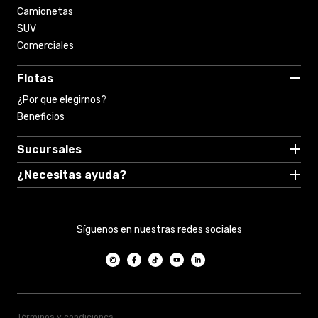
Camionetas
SUV
Comerciales
Flotas
¿Por que elegirnos?
Beneficios
Sucursales
Concesionarios
¿Necesitas ayuda?
Contáctanos 6006027000
Síguenos en nuestras redes sociales
Términos y condiciones